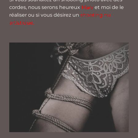
cordes, nous serons heureux
Mary
et moi de le
réaliser ou si vous désirez un
shooting nu
artistique.